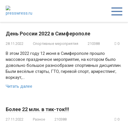
Перейти
к
контенту
День России 2022 в Симферополе
28.11.2022
Спортивные мероприятия
210388
0
В этом 2022 году 12 июня в Симферополе прошло
массовое праздничное мероприятие, на котором было
довольно большое разнообразие спортивных дисциплин.
Были весёлые старты, ГТО, гиревой спорт, армрестлинг,
воркаут,…
Читать далее
Более 22 млн. в тик-ток!!!
27.11.2022
Разное
210388
0